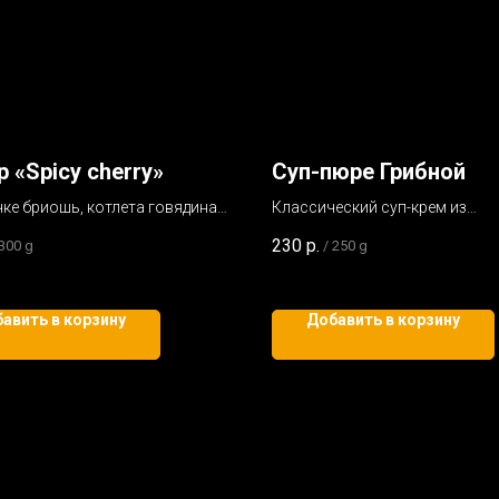
р «Spicy cherry»
Суп-пюре Грибной
чке бриошь, котлета говядина,
Классический суп-крем из
й соус ,салат айсберг,
шампиньонов с добавлением 
230
р.
300 g
/
250 g
ьо,сыр мацарелла, свежий
авить в корзину
Добавить в корзину