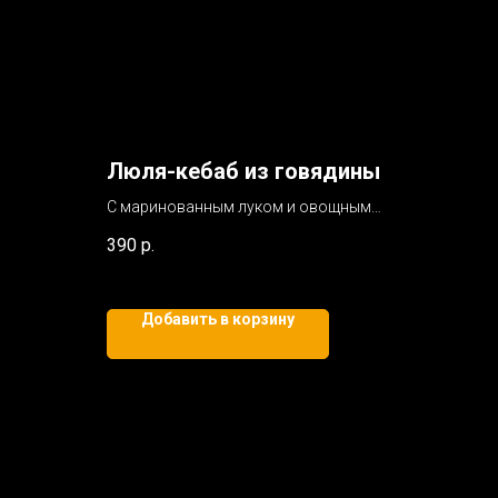
Люля-кебаб из говядины
С маринованным луком и овощным
сливок
салатом
390
р.
130/30/50/3г
Добавить в корзину