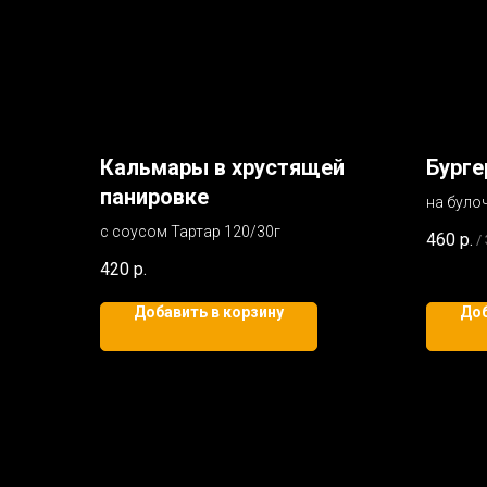
Кальмары в хрустящей
Бурге
панировке
на було
вишневы
с соусом Тартар 120/30г
460
р.
/
халапен
420
р.
огурец
Добавить в корзину
Доб