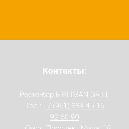
Контакты:
Ресто-бар BIRLIMAN GRILL
Тел.:
+7 (961) 884-45-16
92-50-90
г. Омск, Проспект Мира. 19